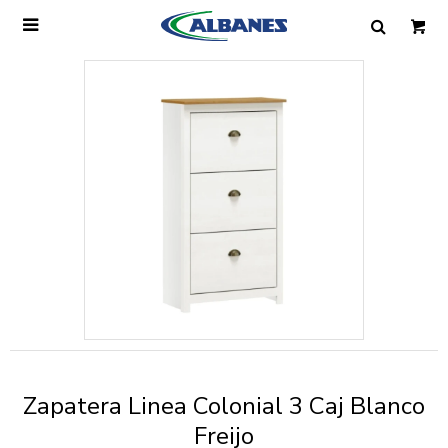

Ingresa tus datos y te informaremos cuando
tengamos stock disponible.
Nombre
Correo electrónico
Teléfono
Zapatera Linea Colonial 3 Caj Blanco
Mensaje
Freijo