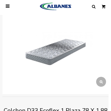

Ingresa tus datos y te informaremos cuando
tengamos stock disponible.
Nombre
Correo electrónico
Teléfono
Mensaje
Colchon D33 Ecoflex 1 Plaza 78 X 1.88