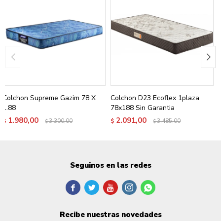
Colchon Supreme Gazim 78 X
Colchon D23 Ecoflex 1plaza
1.88
78x188 Sin Garantia
1.980,00
2.091,00
$
3.300,00
$
3.485,00
$
$
Seguinos en las redes





Recibe nuestras novedades