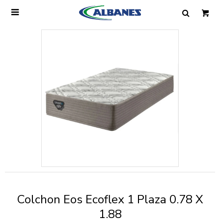

Ingresa tus datos y te informaremos cuando
tengamos stock disponible.
Nombre
Correo electrónico
Teléfono
Colchon Eos Ecoflex 1 Plaza 0.78 X
Mensaje
1.88