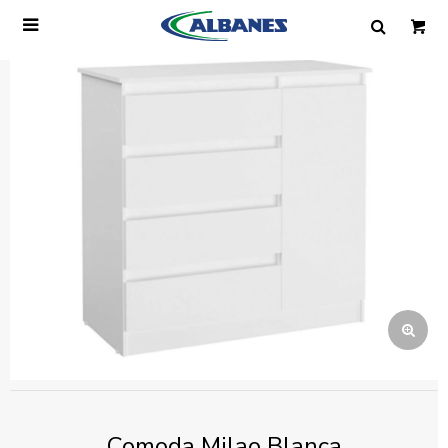

Ingresa tus datos y te informaremos cuando
tengamos stock disponible.
Nombre
Correo electrónico
Teléfono
Mensaje
Comoda Milao Blanca