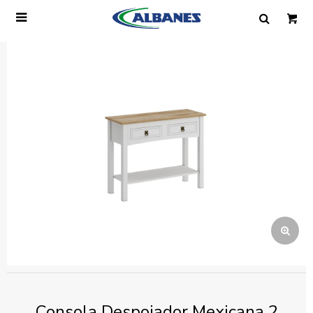

Ingresa tus datos y te informaremos cuando
tengamos stock disponible.
Nombre
Correo electrónico
Teléfono
Mensaje
Consola Despojador Mexicana 2