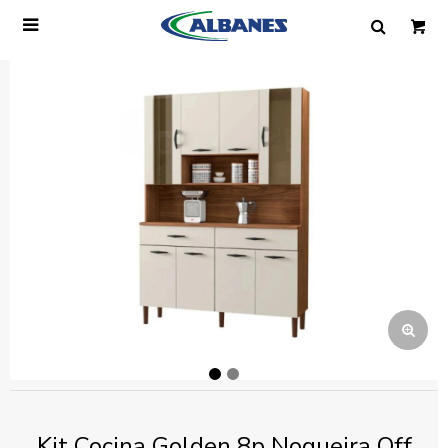

Ingresa tus datos y te informaremos cuando
tengamos stock disponible.
Nombre
Correo electrónico
Teléfono
Mensaje
Kit Cocina Golden 8p Nogueira Off