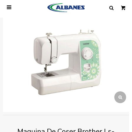

Ingresa tus datos y te informaremos cuando
tengamos stock disponible.
Nombre
Correo electrónico
Teléfono
Mensaje
Maquina De Coser Brother Ls-