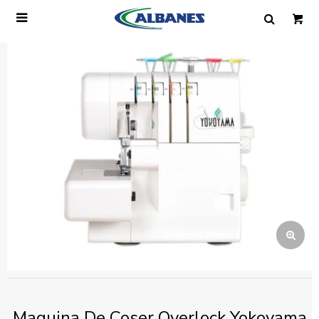

Ingresa tus datos y te informaremos cuando
tengamos stock disponible.
Nombre
Correo electrónico
Teléfono
Mensaje
Maquina De Coser Overlock Yokoyama