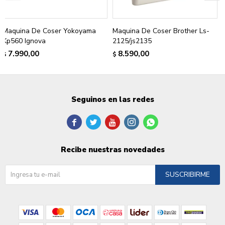
Maquina De Coser Yokoyama
Maquina De Coser Brother Ls-
Kp560 Ignova
2125/js2135
7.990,00
8.590,00
$
$
Seguinos en las redes





Recibe nuestras novedades
SUSCRIBIRME