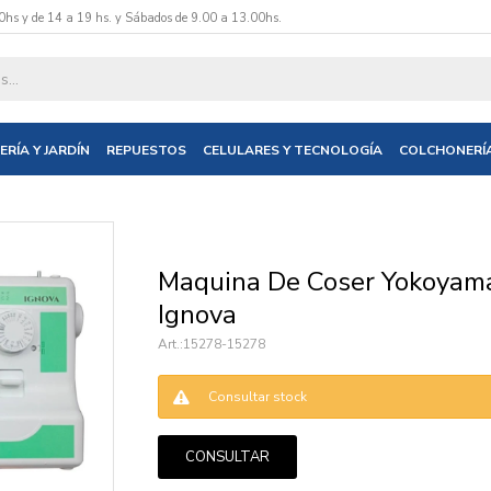
0hs y de 14 a 19 hs. y Sábados de 9.00 a 13.00hs.
datos y te informaremos cuando tengamos stock disponible.
ERÍA Y JARDÍN
REPUESTOS
CELULARES Y TECNOLOGÍA
COLCHONERÍ
nico
Maquina De Coser Yokoyam
Ignova
15278-15278
Consultar stock
CONSULTAR