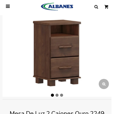

Ingresa tus datos y te informaremos cuando
tengamos stock disponible.
Nombre
Correo electrónico
Teléfono
Mensaje
Mesa De Luz 2 Cajones Ouro 2249