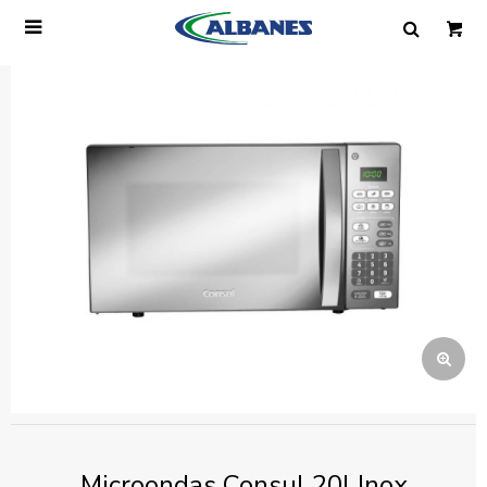

Ingresa tus datos y te informaremos cuando
tengamos stock disponible.
Nombre
Correo electrónico
Teléfono
Mensaje
Microondas Consul 20l Inox