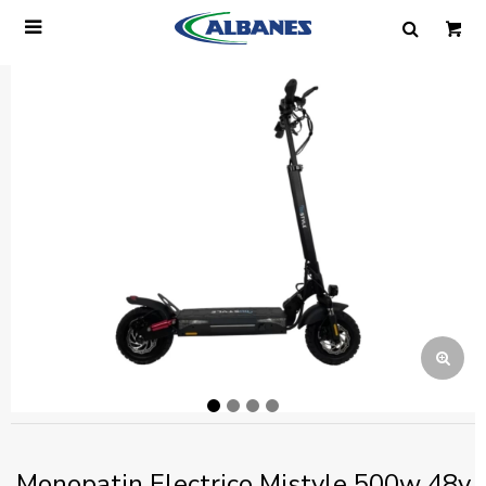

Ingresa tus datos y te informaremos cuando
tengamos stock disponible.
Nombre
Correo electrónico
Teléfono
Mensaje
Monopatin Electrico Mistyle 500w 48v