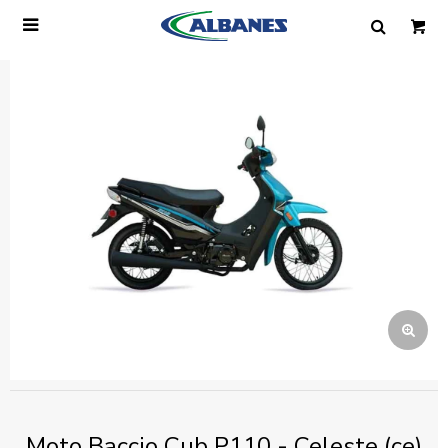

Ingresa tus datos y te informaremos cuando
tengamos stock disponible.
Nombre
Correo electrónico
Teléfono
Mensaje
Moto Baccio Cub P110 - Celeste (ce)