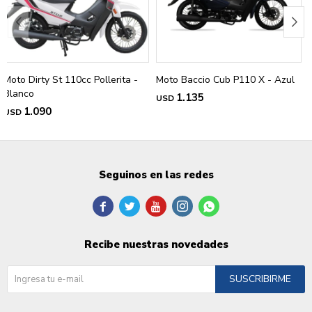
Moto Dirty St 110cc Pollerita -
Moto Baccio Cub P110 X - Azul
Blanco
1.135
USD
1.090
USD
Seguinos en las redes





Recibe nuestras novedades
SUSCRIBIRME