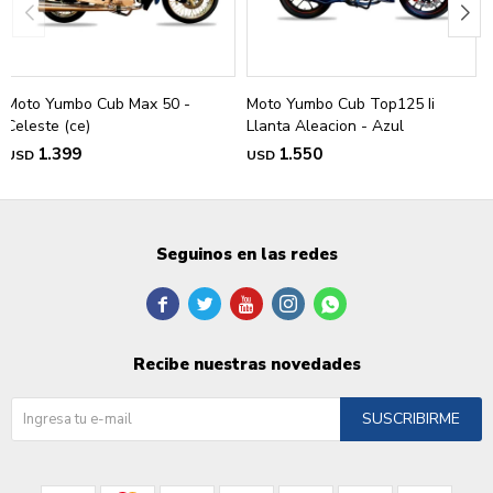
Moto Yumbo Cub Max 50 -
Moto Yumbo Cub Top125 Ii
Celeste (ce)
Llanta Aleacion - Azul
1.399
1.550
USD
USD
Seguinos en las redes





Recibe nuestras novedades
SUSCRIBIRME