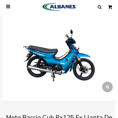

Ingresa tus datos y te informaremos cuando
tengamos stock disponible.
Nombre
Correo electrónico
Teléfono
Mensaje
Moto Baccio Cub Px125 Fx Llanta De