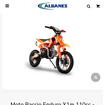

Ingresa tus datos y te informaremos cuando
tengamos stock disponible.
Nombre
Correo electrónico
Teléfono
Mensaje
Moto Baccio Enduro X1m 110cc -