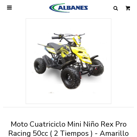

Ingresa tus datos y te informaremos cuando
tengamos stock disponible.
Nombre
Correo electrónico
Teléfono
Moto Cuatriciclo Mini Niño Rex Pro
Mensaje
Racing 50cc ( 2 Tiempos ) - Amarillo