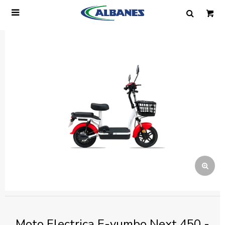

Ingresa tus datos y te informaremos cuando
tengamos stock disponible.
Nombre
Correo electrónico
Teléfono
Mensaje
Moto Electrica E-yumbo Next 450 -