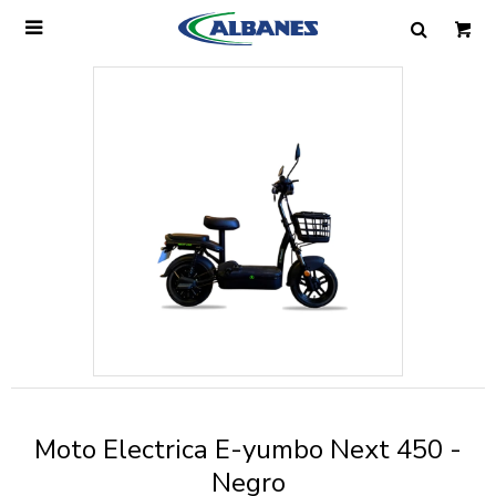

Ingresa tus datos y te informaremos cuando
tengamos stock disponible.
Nombre
Correo electrónico
Teléfono
Moto Electrica E-yumbo Next 450 -
Mensaje
Negro