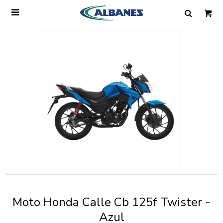

Ingresa tus datos y te informaremos cuando
tengamos stock disponible.
Nombre
Correo electrónico
Teléfono
Moto Honda Calle Cb 125f Twister -
Mensaje
Azul