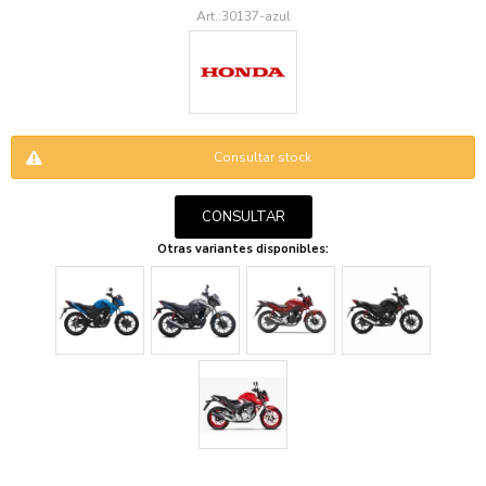
30137-azul
Consultar stock
ENVIAR
CONSULTAR
Otras variantes disponibles: