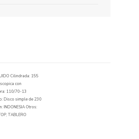
IDO Cilindrada: 155
escopica con
era: 110/70-13
o: Disco simple de 230
en: INDONESIA Otros:
TOP, TABLERO