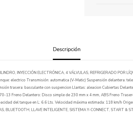
Descripción
 CILINDRO, INYECCIÓN ELECTRÓNICA, 4 VÁLVULAS, REFRIGERADO POR LÍQU
anque: electrico Transmisión: automatica (V-Matic) Suspensión delantera: tel
ión trasera: basculante con suspencion Llantas: aleacion Cubiertas Delant
/70-13 Freno Delantero: Disco simple de 230 mm x 4 mm, ABS Freno Traser
cidad del tanque en L: 6.6 Lts. Velocidad máxima estimada: 118 km/h Orig
S, BLUETOOTH, LLAVE INTELIGENTE, SISTEMA Y-CONNECT, START & S