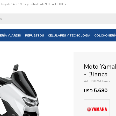
0hs y de 14 a 19 hs. y Sábados de 9.00 a 13.00hs.
datos y te informaremos cuando tengamos stock disponible.
ERÍA Y JARDÍN
REPUESTOS
CELULARES Y TECNOLOGÍA
COLCHONERÍ
nico
Moto Yama
- Blanca
30189-blanca
5.680
USD