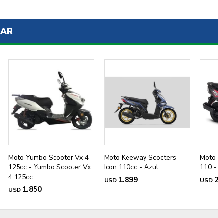
SAR
Moto Yumbo Scooter Vx 4
Moto Keeway Scooters
Moto 
125cc - Yumbo Scooter Vx
Icon 110cc - Azul
110 -
4 125cc
1.899
2
USD
USD
1.850
USD