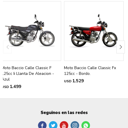
Moto Baccio Calle Classic F
Moto Baccio Calle Classic Fx
125cc Ii Llanta De Aleacion -
125cc - Bordo.
Azul
1.529
USD
1.499
USD
Seguinos en las redes




