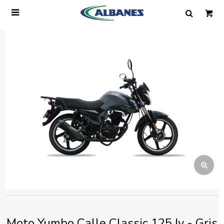

Ingresa tus datos y te informaremos cuando
tengamos stock disponible.
Nombre
Correo electrónico
Teléfono
Mensaje
Moto Yumbo Calle Classic 125 Iv - Gris