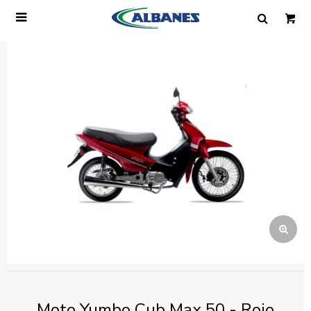

Ingresa tus datos y te informaremos cuando
tengamos stock disponible.
Nombre
Correo electrónico
Teléfono
Mensaje
Moto Yumbo Cub Max 50 - Rojo