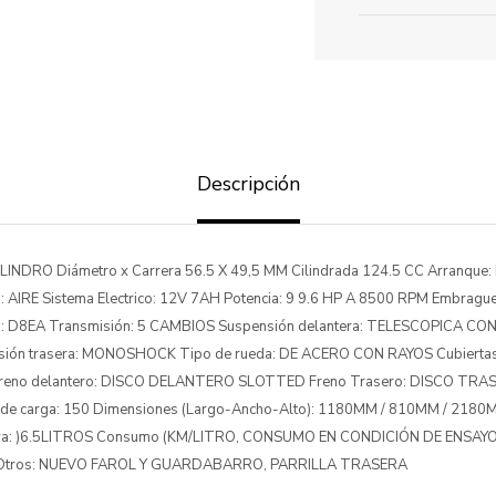
Descripción
LINDRO Diámetro x Carrera 56.5 X 49,5 MM Cilindrada 124.5 CC Arranque
: AIRE Sistema Electrico: 12V 7AH Potencia: 9 9.6 HP A 8500 RPM Embrag
a: D8EA Transmisión: 5 CAMBIOS Suspensión delantera: TELESCOPICA
ón trasera: MONOSHOCK Tipo de rueda: DE ACERO CON RAYOS Cubiertas 
18 Freno delantero: DISCO DELANTERO SLOTTED Freno Trasero: DISCO T
. de carga: 150 Dimensiones (Largo-Ancho-Alto): 1180MM / 810MM / 2180
serva: )6.5LITROS Consumo (KM/LITRO, CONSUMO EN CONDICIÓN DE ENSAYO)
0 Otros: NUEVO FAROL Y GUARDABARRO, PARRILLA TRASERA