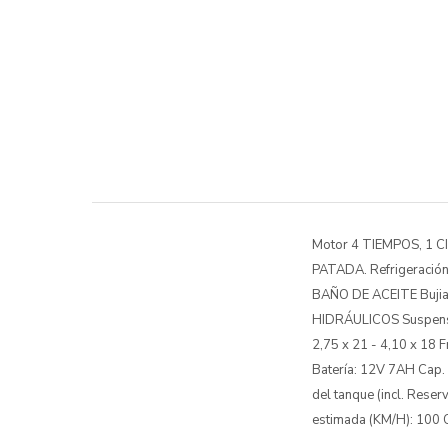
Motor 4 TIEMPOS, 1 CI
PATADA. Refrigeración
BAÑO DE ACEITE Buji
HIDRÁULICOS Suspensi
2,75 x 21 - 4,10 x 
Batería: 12V 7AH Cap
del tanque (incl. Re
estimada (KM/H): 10