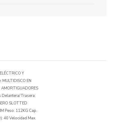
: ELÉCTRICO Y
ue: MULTIDISCO EN
 CON AMORTIGUADORES
Delantera/Trasera:
RASERO SLOTTED
MM Peso: 112KG Cap.
: 40 Velocidad Max.