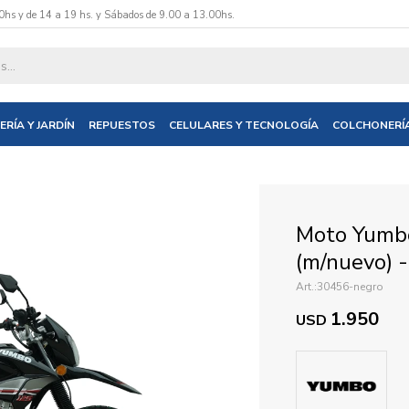
0hs y de 14 a 19 hs. y Sábados de 9.00 a 13.00hs.
datos y te informaremos cuando tengamos stock disponible.
ERÍA Y JARDÍN
REPUESTOS
CELULARES Y TECNOLOGÍA
COLCHONERÍ
nico
Moto Yumbo
(m/nuevo) 
30456-negro
1.950
USD