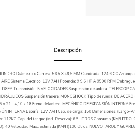
Descripción
ILINDRO Diámetro x Carrera: 56.5 X 49,5 MM Cilindrada: 124.6 CC Arranqu
 AIRE Sistema Electrico: 12V 7AH Potencia: 9 9.6 HP A 8500 RPM Embragu
: D8EA Transmisión: 5 VELOCIDADES Suspensión delantera: TELESCOPIC
ÁULICOS Suspensión trasera: MONOSHOCK Tipo de rueda: DE ACERO 
75 x 21 - 4,10 x 18 Freno delantero: MECÁNICO DE EXPANSIÓN INTERNA Fre
N INTERNA Batería: 12V 7AH Cap. de carga: 150 Dimensiones: (Largo-A
 112KG Cap. del tanque (incl. Reserva): 6.5LITROS Consumo (KM/LITRO
). 40 Velocidad Max.: estimada (KM/H)100 Otros: NUEVO FAROL Y GUA