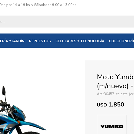
0hs y de 14 a 19 hs. y Sábados de 9.00 a 13.00hs.
datos y te informaremos cuando tengamos stock disponible.
ERÍA Y JARDÍN
REPUESTOS
CELULARES Y TECNOLOGÍA
COLCHONERÍ
nico
Moto Yumbo
(m/nuevo) -
30457-celeste-(ce
1.850
USD