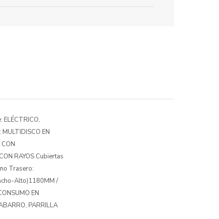
e: ELÉCTRICO,
e: MULTIDISCO EN
A CON
CON RAYOS Cubiertas
no Trasero:
ncho-Alto)1180MM /
, CONSUMO EN
RDABARRO, PARRILLA