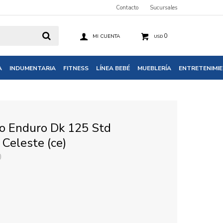
Contacto
Sucursales
0
USD
A
INDUMENTARIA
FITNESS
LÍNEA BEBÉ
MUEBLERÍA
ENTRETENIMI
 Enduro Dk 125 Std
 Celeste (ce)
)