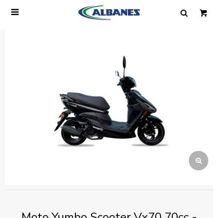

Ingresa tus datos y te informaremos cuando
tengamos stock disponible.
Nombre
Correo electrónico
Teléfono
Mensaje
Moto Yumbo Scooter Vx70 70cc -