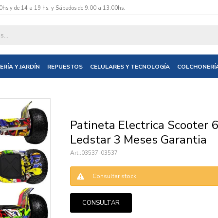
0hs y de 14 a 19 hs. y Sábados de 9.00 a 13.00hs.
datos y te informaremos cuando tengamos stock disponible.
ERÍA Y JARDÍN
REPUESTOS
CELULARES Y TECNOLOGÍA
COLCHONERÍ
nico
Patineta Electrica Scooter 6
Ledstar 3 Meses Garantia
03537-03537
Consultar stock
CONSULTAR