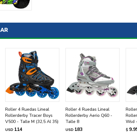
ENVIAR
SAR
Roller 4 Ruedas Lineal
Roller 4 Ruedas Lineal
Rolle
Rollerderby Tracer Boys
Rollerderby Aerio Q60 -
Rolle
V500 - Talle M (32,5 Al 35)
Talle 8
Wsd -
114
183
9.9
USD
USD
$