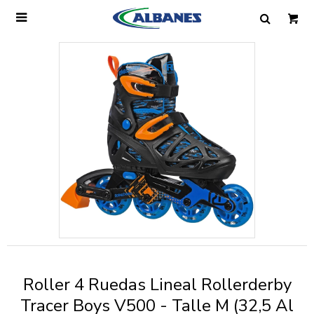

Ingresa tus datos y te informaremos cuando
tengamos stock disponible.
Nombre
Correo electrónico
Teléfono
Roller 4 Ruedas Lineal Rollerderby
Mensaje
Tracer Boys V500 - Talle M (32,5 Al