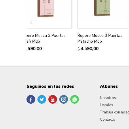
Ropero Moscu 3 Puertas
Ropero Moscu 3 Puertas
Blush Mdp
Pistacho Mdp
4.590,00
4.590,00
$
$
Seguinos en las redes
Albanes
Nosotros





Locales
Trabaja con nos
Contacto