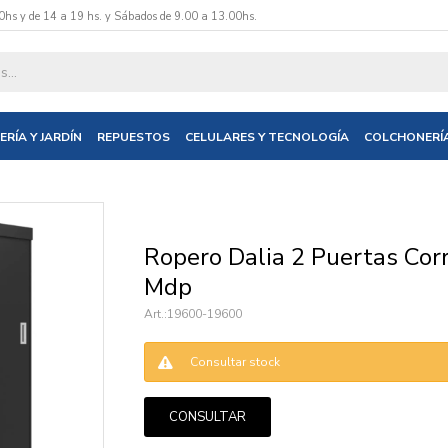
0hs y de 14 a 19 hs. y Sábados de 9.00 a 13.00hs.
datos y te informaremos cuando tengamos stock disponible.
ERÍA Y JARDÍN
REPUESTOS
CELULARES Y TECNOLOGÍA
COLCHONERÍ
nico
Ropero Dalia 2 Puertas Cor
Mdp
19600-19600
Consultar stock
CONSULTAR