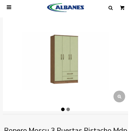

Ingresa tus datos y te informaremos cuando
tengamos stock disponible.
Nombre
Correo electrónico
Teléfono
Mensaje
Ropero Moscu 3 Puertas Pistacho Mdp