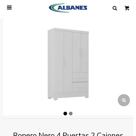

Ingresa tus datos y te informaremos cuando
tengamos stock disponible.
Nombre
Correo electrónico
Teléfono
Mensaje
Ropero Nero 4 Puertas 2 Cajones