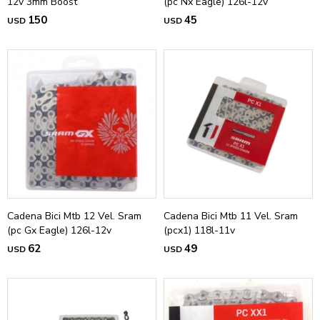
12v 3mm Boost
(pc Nx Eagle) 126l-12v
150
45
USD
USD
Cadena Bici Mtb 12 Vel. Sram
Cadena Bici Mtb 11 Vel. Sram
(pc Gx Eagle) 126l-12v
(pcx1) 118l-11v
62
49
USD
USD