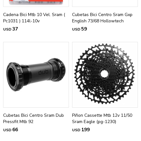
Cadena Bici Mtb 10 Vel. Sram (
Cubetas Bici Centro Sram Gxp
Pc1031 ) 114l-10v
English 73/68 Hollowtech
37
59
USD
USD
Cubetas Bici Centro Sram Dub
Piñon Cassette Mtb 12v 11/50
Pressfit Mtb 92
Sram Eagle (pg-1230)
66
199
USD
USD