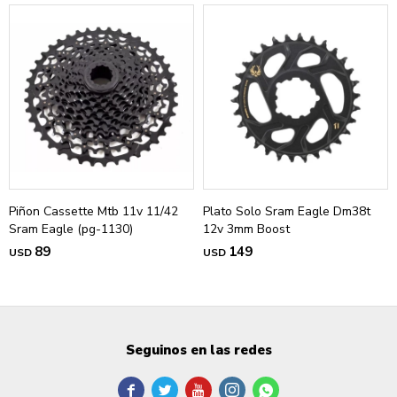
Piñon Cassette Mtb 11v 11/42
Plato Solo Sram Eagle Dm38t
Sram Eagle (pg-1130)
12v 3mm Boost
89
149
USD
USD
Seguinos en las redes




