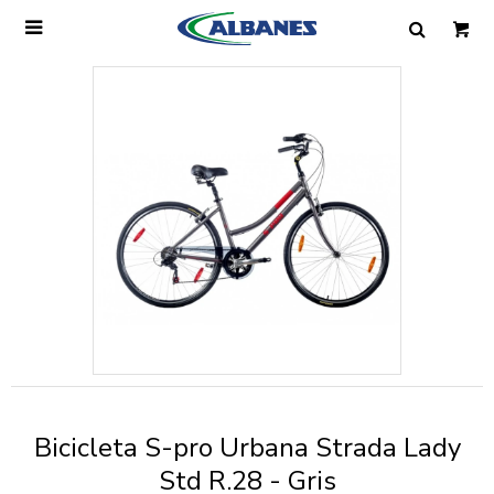

Ingresa tus datos y te informaremos cuando
tengamos stock disponible.
Nombre
Correo electrónico
Teléfono
Bicicleta S-pro Urbana Strada Lady
Mensaje
Std R.28 - Gris