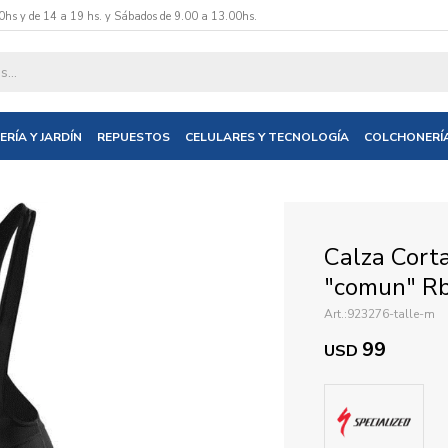
0hs y de 14 a 19 hs. y Sábados de 9.00 a 13.00hs.
datos y te informaremos cuando tengamos stock disponible.
ERÍA Y JARDÍN
REPUESTOS
CELULARES Y TECNOLOGÍA
COLCHONERÍ
nico
Calza Corta
"comun" Rb
923276-talle-m
99
USD