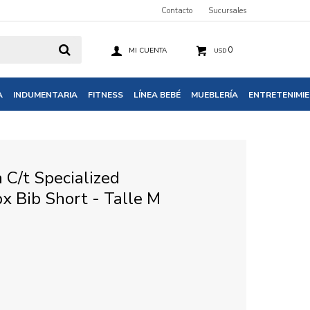
Contacto
Sucursales
0
USD
A
INDUMENTARIA
FITNESS
LÍNEA BEBÉ
MUEBLERÍA
ENTRETENIMI
 C/t Specialized
x Bib Short - Talle M