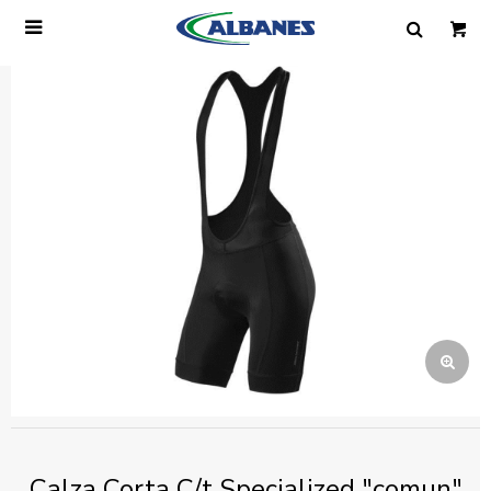

Ingresa tus datos y te informaremos cuando
tengamos stock disponible.
Nombre
Correo electrónico
Teléfono
Mensaje
Calza Corta C/t Specialized "comun"