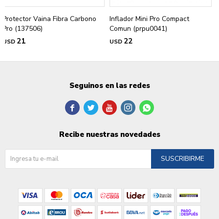
Protector Vaina Fibra Carbono
Inflador Mini Pro Compact
Pro (137506)
Comun (prpu0041)
21
22
USD
USD
Seguinos en las redes





Recibe nuestras novedades
SUSCRIBIRME