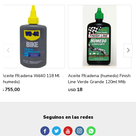
Aceite P/cadena Wd40 118 Ml
Aceite P/cadena (humedo) Finish
(humedo)
Line Verde Grande 120ml Mtb
755,00
18
$
USD
Seguinos en las redes




