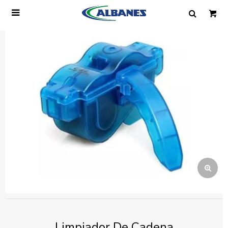

Ingresa tus datos y te informaremos cuando
tengamos stock disponible.
Nombre
Correo electrónico
Teléfono
Mensaje
Limpiador De Cadena