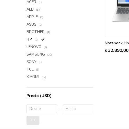
ACER
(1)
ALB
(13)
APPLE
(5)
ASUS
(1)
BROTHER
(1)
HP
(1)
Notebook Hp 
LENOVO
(1)
32.890,00
$
SAMSUNG
(10)
SONY
(1)
TCL
(1)
XIAOMI
(12)
Precio
(USD)
OK